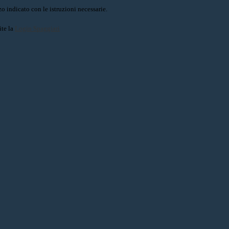
o indicato con le istruzioni necessarie.
ite la
Login Spaggiari