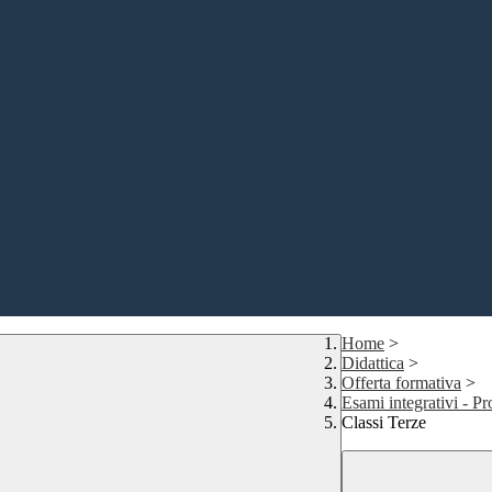
Home
>
Didattica
>
Offerta formativa
>
Esami integrativi - P
Classi Terze