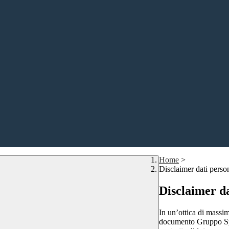
Home
>
Disclaimer dati perso
Disclaimer da
In un’ottica di massim
documento Gruppo Spag