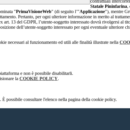
contrattuali intercor
Statale Pininfarina
,
ominata "
PrimaVisioneWeb
" (di seguito l’"
Applicazione
"), mentre G
attamento. Pertanto, per ogni ulteriore informazione in merito al trattame
 ex art. 13 del GDPR, l’utente-soggetto interessato dovrà rivolgersi al tito
sizione dell’utente-soggetto interessato per ogni eventuale ulteriore ch
kie necessari al funzionamento ed utili alle finalità illustrate nella
COO
attaforma e non è possibile disabilitarli.
isionare la
COOKIE POLICY
.
 È possibile consultare l'elenco nella pagina della cookie policy.