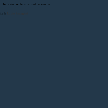
o indicato con le istruzioni necessarie.
ite la
Login Spaggiari