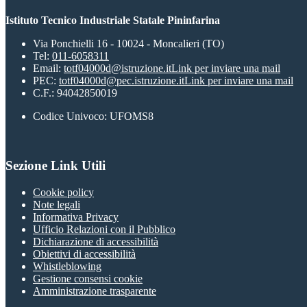
Istituto Tecnico Industriale Statale Pininfarina
Via Ponchielli 16 - 10024 - Moncalieri (TO)
Tel:
011-6058311
Email:
totf04000d@istruzione.it
Link per inviare una mail
PEC:
totf04000d@pec.istruzione.it
Link per inviare una mail
C.F.: 94042850019
Codice Univoco: UFOMS8
Sezione Link Utili
Cookie policy
Note legali
Informativa Privacy
Ufficio Relazioni con il Pubblico
Dichiarazione di accessibilità
Obiettivi di accessibilità
Whistleblowing
Gestione consensi cookie
Amministrazione trasparente