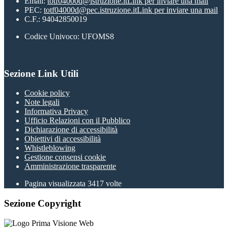
Email:
totf04000d@istruzione.it
Link per inviare una mail
PEC:
totf04000d@pec.istruzione.it
Link per inviare una mail
C.F.: 94042850019
Codice Univoco: UFOMS8
Sezione Link Utili
Cookie policy
Note legali
Informativa Privacy
Ufficio Relazioni con il Pubblico
Dichiarazione di accessibilità
Obiettivi di accessibilità
Whistleblowing
Gestione consensi cookie
Amministrazione trasparente
Pagina visualizzata
3417
volte
Sezione Copyright