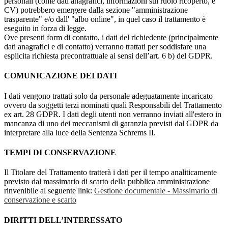
personali (come dati anagrafici, informazioni sul ruolo ricoperto, e
CV) potrebbero emergere dalla sezione "amministrazione
trasparente" e/o dall' "albo online", in quel caso il trattamento è
eseguito in forza di legge.
Ove presenti form di contatto, i dati del richiedente (principalmente
dati anagrafici e di contatto) verranno trattati per soddisfare una
esplicita richiesta precontrattuale ai sensi dell’art. 6 b) del GDPR.
COMUNICAZIONE DEI DATI
I dati vengono trattati solo da personale adeguatamente incaricato
ovvero da soggetti terzi nominati quali Responsabili del Trattamento
ex art. 28 GDPR. I dati degli utenti non verranno inviati all'estero in
mancanza di uno dei meccanismi di garanzia previsti dal GDPR da
interpretare alla luce della Sentenza Schrems II.
TEMPI DI CONSERVAZIONE
Il Titolare del Trattamento tratterà i dati per il tempo analiticamente
previsto dal massimario di scarto della pubblica amministrazione
rinvenibile al seguente link:
Gestione documentale - Massimario di
conservazione e scarto
DIRITTI DELL’INTERESSATO