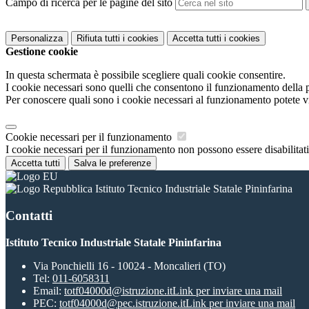
Campo di ricerca per le pagine del sito
Personalizza
Rifiuta tutti
i cookies
Accetta tutti
i cookies
Gestione cookie
In questa schermata è possibile scegliere quali cookie consentire.
I cookie necessari sono quelli che consentono il funzionamento della pi
Per conoscere quali sono i cookie necessari al funzionamento potete v
Cookie necessari per il funzionamento
I cookie necessari per il funzionamento non possono essere disabilitati.
Accetta tutti
Salva le preferenze
Istituto Tecnico Industriale Statale Pininfarina
Contatti
Istituto Tecnico Industriale Statale Pininfarina
Via Ponchielli 16 - 10024 - Moncalieri (TO)
Tel:
011-6058311
Email:
totf04000d@istruzione.it
Link per inviare una mail
PEC:
totf04000d@pec.istruzione.it
Link per inviare una mail