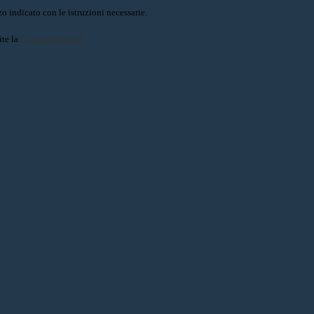
o indicato con le istruzioni necessarie.
ite la
Login Spaggiari