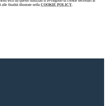
menti terzi da questo utilizzati si avvalgono di cookie necessari al
alle finalità illustrate nella
COOKIE POLICY
.