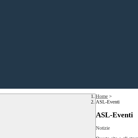
Home
>
ASL-Eventi
ASL-Eventi
Notizie