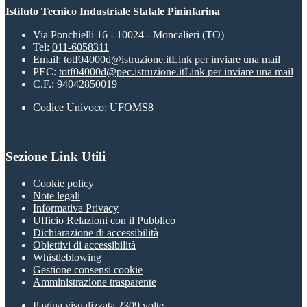
Istituto Tecnico Industriale Statale Pininfarina
Via Ponchielli 16 - 10024 - Moncalieri (TO)
Tel:
011-6058311
Email:
totf04000d@istruzione.it
Link per inviare una mail
PEC:
totf04000d@pec.istruzione.it
Link per inviare una mail
C.F.: 94042850019
Codice Univoco: UFOMS8
Sezione Link Utili
Cookie policy
Note legali
Informativa Privacy
Ufficio Relazioni con il Pubblico
Dichiarazione di accessibilità
Obiettivi di accessibilità
Whistleblowing
Gestione consensi cookie
Amministrazione trasparente
Pagina visualizzata
2309
volte