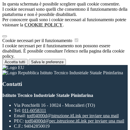
In questa schermata è possibile scegliere quali cookie consentire.
I cookie necessari sono quelli che consentono il funzionamento della
piattaforma e non è possibile disabilitarli.
Per conoscere quali sono i cookie necessari al funzionamento potete
visionare la
COOKIE POLICY
.
Cookie necessari per il funzionamento
I cookie necessari per il funzionamento non possono essere
disabilitati. È possibile consultare l'elenco nella pagina della cookie
policy.
Accetta tutti
Salva le preferenze
Istituto Tecnico Industriale Statale Pininfarina
Contatti
Istituto Tecnico Industriale Statale Pininfarina
Via Ponchielli 16 - 10024 - Moncalieri (TO)
Tel:
011-6058311
Email:
totf04000d@istruzione.it
Link per inviare una mail
PEC:
totf04000d@pec.istruzione.it
Link per inviare una mail
C.F.: 94042850019