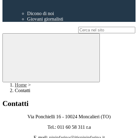
Dicono di noi
Giovani giornalisti
Campo di ricerca per le pagine del sito
Home
>
Contatti
Contatti
Via Ponchielli 16 - 10024 Moncalieri (TO)
Tel.: 011 60 58 311 r.a
E-mail:
pininfarina@itispininfarina.it