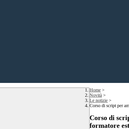
Home
>
Novità
>
Le notizie
>
Corso di script per am
Corso di scri
formatore es