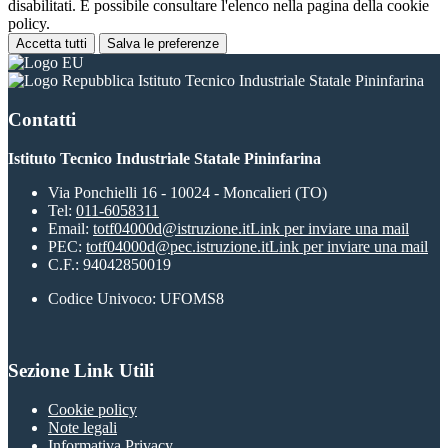
disabilitati. È possibile consultare l'elenco nella pagina della cookie
policy.
Accetta tutti
Salva le preferenze
Istituto Tecnico Industriale Statale Pininfarina
Contatti
Istituto Tecnico Industriale Statale Pininfarina
Via Ponchielli 16 - 10024 - Moncalieri (TO)
Tel:
011-6058311
Email:
totf04000d@istruzione.it
Link per inviare una mail
PEC:
totf04000d@pec.istruzione.it
Link per inviare una mail
C.F.: 94042850019
Codice Univoco: UFOMS8
Sezione Link Utili
Cookie policy
Note legali
Informativa Privacy