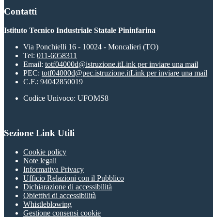
Contatti
Istituto Tecnico Industriale Statale Pininfarina
Via Ponchielli 16 - 10024 - Moncalieri (TO)
Tel:
011-6058311
Email:
totf04000d@istruzione.it
Link per inviare una mail
PEC:
totf04000d@pec.istruzione.it
Link per inviare una mail
C.F.: 94042850019
Codice Univoco: UFOMS8
Sezione Link Utili
Cookie policy
Note legali
Informativa Privacy
Ufficio Relazioni con il Pubblico
Dichiarazione di accessibilità
Obiettivi di accessibilità
Whistleblowing
Gestione consensi cookie