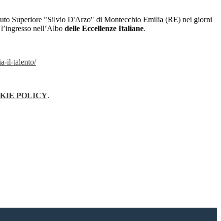
stituto Superiore "Silvio D'Arzo" di Montecchio Emilia (RE) nei giorni
e l’ingresso nell’Albo
delle Eccellenze Italiane
.
-il-talento/
KIE POLICY
.