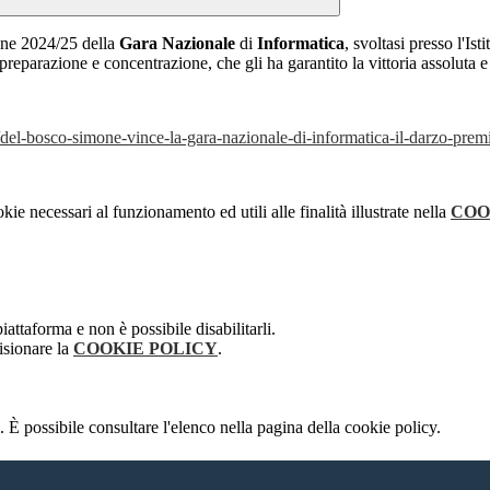
ione 2024/25 della
Gara Nazionale
di
Informatica
, svoltasi presso l'I
e preparazione e concentrazione, che gli ha garantito la vittoria assoluta 
/del-bosco-simone-vince-la-gara-nazionale-di-informatica-il-darzo-premia
kie necessari al funzionamento ed utili alle finalità illustrate nella
COO
attaforma e non è possibile disabilitarli.
isionare la
COOKIE POLICY
.
 È possibile consultare l'elenco nella pagina della cookie policy.