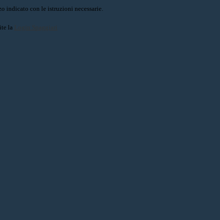
o indicato con le istruzioni necessarie.
ite la
Login Spaggiari