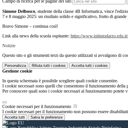
Campo di ricerca per le pagine del sito
Simone Delbosco
, studente della classe 4B Informatica, vince l'ediz
7 e 8 maggio 2025: u
n risultato solido e significativo, frutto di grand
Bravo Simone – continua così!
Link alla news della scuola ospitante:
https://www.istitutodarzo.edu.it
Notizie
Questo sito o gli strumenti terzi da questo utilizzati si avvalgono di coo
Personalizza
Rifiuta tutti
i cookies
Accetta tutti
i cookies
Gestione cookie
In questa schermata è possibile scegliere quali cookie consentire.
I cookie necessari sono quelli che consentono il funzionamento della pi
Per conoscere quali sono i cookie necessari al funzionamento potete v
Cookie necessari per il funzionamento
I cookie necessari per il funzionamento non possono essere disabilitati.
Accetta tutti
Salva le preferenze
Istituto Tecnico Industriale Statale Pininfarina