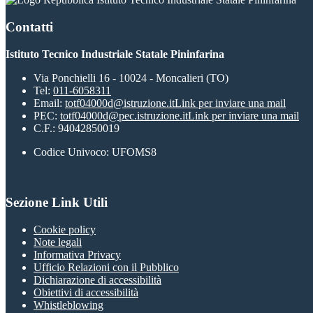
Contatti
Istituto Tecnico Industriale Statale Pininfarina
Via Ponchielli 16 - 10024 - Moncalieri (TO)
Tel:
011-6058311
Email:
totf04000d@istruzione.it
Link per inviare una mail
PEC:
totf04000d@pec.istruzione.it
Link per inviare una mail
C.F.: 94042850019
Codice Univoco: UFOMS8
Sezione Link Utili
Cookie policy
Note legali
Informativa Privacy
Ufficio Relazioni con il Pubblico
Dichiarazione di accessibilità
Obiettivi di accessibilità
Whistleblowing