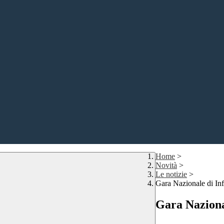
Home
>
Novità
>
Le notizie
>
Gara Nazionale di In
Gara Naziona