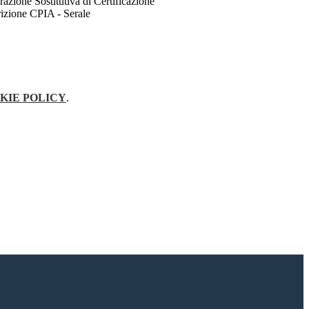
azione Sostitutiva di Certificazione
izione CPIA - Serale
KIE POLICY
.