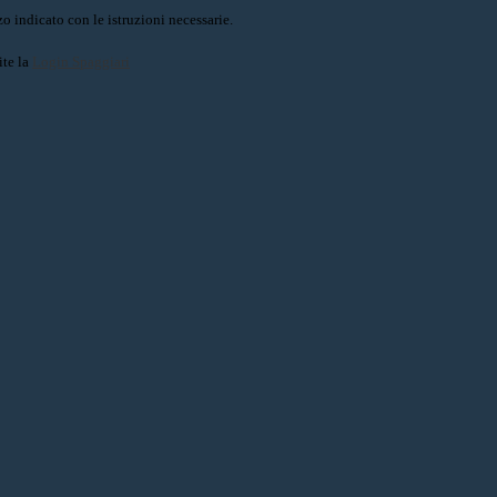
o indicato con le istruzioni necessarie.
ite la
Login Spaggiari