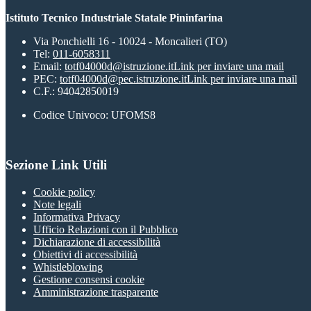
Istituto Tecnico Industriale Statale Pininfarina
Via Ponchielli 16 - 10024 - Moncalieri (TO)
Tel:
011-6058311
Email:
totf04000d@istruzione.it
Link per inviare una mail
PEC:
totf04000d@pec.istruzione.it
Link per inviare una mail
C.F.: 94042850019
Codice Univoco: UFOMS8
Sezione Link Utili
Cookie policy
Note legali
Informativa Privacy
Ufficio Relazioni con il Pubblico
Dichiarazione di accessibilità
Obiettivi di accessibilità
Whistleblowing
Gestione consensi cookie
Amministrazione trasparente