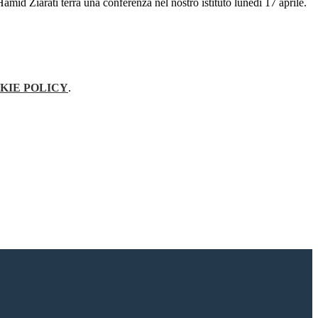
Hamid Ziarati terrà una conferenza nel nostro istituto lunedì 17 aprile.
KIE POLICY
.