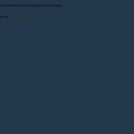
o indicato con le istruzioni necessarie.
ite la
Login Spaggiari