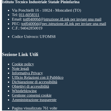
Istituto Tecnico Industriale Statale Pininfarina
Via Ponchielli 16 - 10024 - Moncalieri (TO)
Tel:
011-6058311
Email:
totf04000d@istruzione.it
Link per inviare una mail
PEC:
totf04000d@pec.istruzione.it
Link per inviare una mail
C.F.: 94042850019
Codice Univoco: UFOMS8
Sezione Link Utili
Cookie policy
Note legali
Informativa Privacy
Ufficio Relazioni con il Pubblico
Dichiarazione di accessibilità
Obiettivi di accessibilità
Whistleblowing
Gestione consensi cookie
Amministrazione trasparente
Pagina visualizzata
761
volte