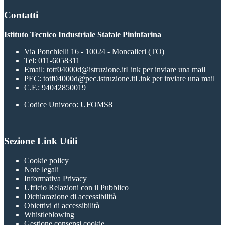
Contatti
Istituto Tecnico Industriale Statale Pininfarina
Via Ponchielli 16 - 10024 - Moncalieri (TO)
Tel:
011-6058311
Email:
totf04000d@istruzione.it
Link per inviare una mail
PEC:
totf04000d@pec.istruzione.it
Link per inviare una mail
C.F.: 94042850019
Codice Univoco: UFOMS8
Sezione Link Utili
Cookie policy
Note legali
Informativa Privacy
Ufficio Relazioni con il Pubblico
Dichiarazione di accessibilità
Obiettivi di accessibilità
Whistleblowing
Gestione consensi cookie