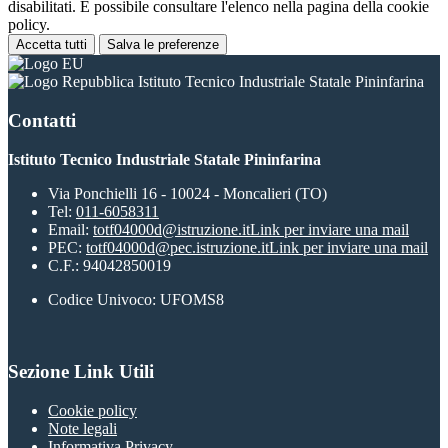
disabilitati. È possibile consultare l'elenco nella pagina della cookie
policy.
Accetta tutti
Salva le preferenze
Istituto Tecnico Industriale Statale Pininfarina
Contatti
Istituto Tecnico Industriale Statale Pininfarina
Via Ponchielli 16 - 10024 - Moncalieri (TO)
Tel:
011-6058311
Email:
totf04000d@istruzione.it
Link per inviare una mail
PEC:
totf04000d@pec.istruzione.it
Link per inviare una mail
C.F.: 94042850019
Codice Univoco: UFOMS8
Sezione Link Utili
Cookie policy
Note legali
Informativa Privacy