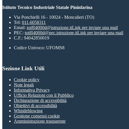
Istituto Tecnico Industriale Statale Pininfarina
Via Ponchielli 16 - 10024 - Moncalieri (TO)
Tel:
011-6058311
Email:
totf04000d@istruzione.it
Link per inviare una mail
PEC:
totf04000d@pec.istruzione.it
Link per inviare una mail
C.F.: 94042850019
Codice Univoco: UFOMS8
Sezione Link Utili
Cookie policy
Note legali
Informativa Privacy
Ufficio Relazioni con il Pubblico
Dichiarazione di accessibilità
Obiettivi di accessibilità
Whistleblowing
Gestione consensi cookie
Amministrazione trasparente