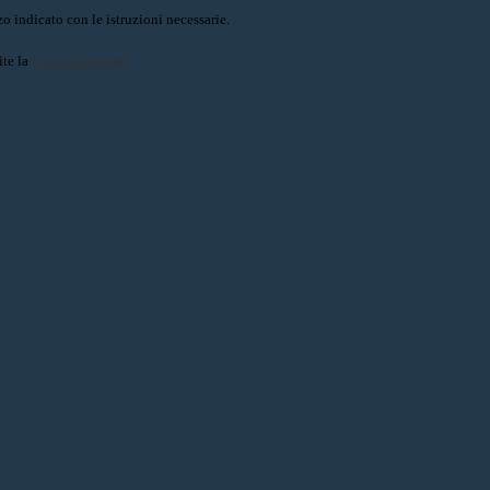
o indicato con le istruzioni necessarie.
ite la
Login Spaggiari