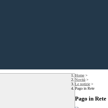
Home
>
Novità
>
Le notizie
>
Pago in Rete
Pago in Rete