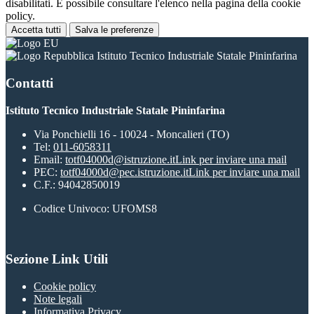
disabilitati. È possibile consultare l'elenco nella pagina della cookie
policy.
Accetta tutti
Salva le preferenze
Istituto Tecnico Industriale Statale Pininfarina
Contatti
Istituto Tecnico Industriale Statale Pininfarina
Via Ponchielli 16 - 10024 - Moncalieri (TO)
Tel:
011-6058311
Email:
totf04000d@istruzione.it
Link per inviare una mail
PEC:
totf04000d@pec.istruzione.it
Link per inviare una mail
C.F.: 94042850019
Codice Univoco: UFOMS8
Sezione Link Utili
Cookie policy
Note legali
Informativa Privacy