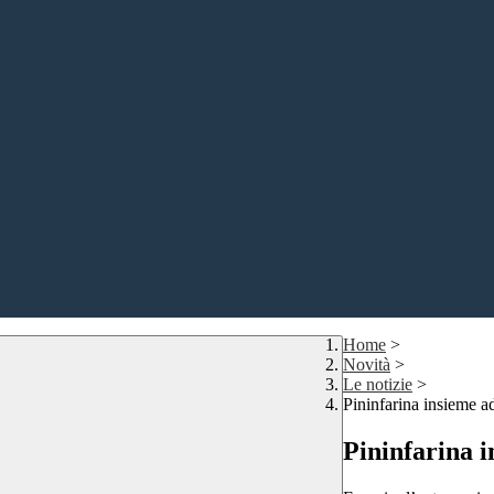
Home
>
Novità
>
Le notizie
>
Pininfarina insieme a
Pininfarina i