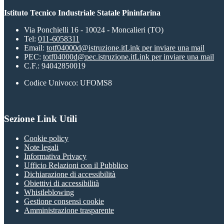
Istituto Tecnico Industriale Statale Pininfarina
Via Ponchielli 16 - 10024 - Moncalieri (TO)
Tel:
011-6058311
Email:
totf04000d@istruzione.it
Link per inviare una mail
PEC:
totf04000d@pec.istruzione.it
Link per inviare una mail
C.F.: 94042850019
Codice Univoco: UFOMS8
Sezione Link Utili
Cookie policy
Note legali
Informativa Privacy
Ufficio Relazioni con il Pubblico
Dichiarazione di accessibilità
Obiettivi di accessibilità
Whistleblowing
Gestione consensi cookie
Amministrazione trasparente