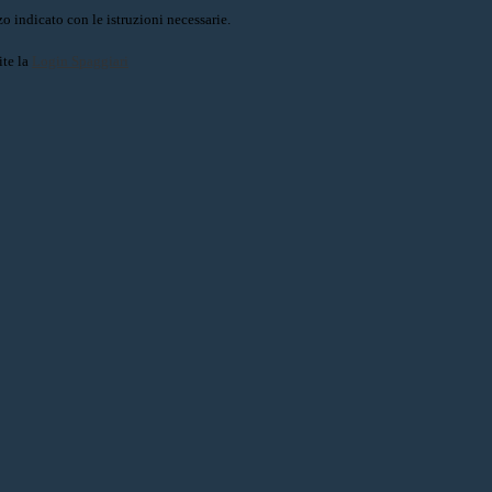
o indicato con le istruzioni necessarie.
ite la
Login Spaggiari