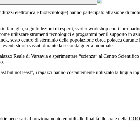
ndirizzi elettronica e biotecnologie) hanno partecipato all'azione di mobi
n famiglia, seguito lezioni di esperti, svolto workshop con i loro part
come utilizzare strumenti tecnologici e programmi per il supporto in azi
danek, sesto centro di sterminio della popolazione ebrea polacca durante 
i eventi storici vissuti durante la seconda guerra mondiale.
azzo Reale di Varsavia e sperimentare “scienza” al Centro Scientifico C
co.
“last but not least”, i ragazzi hanno costantemente utilizzato la lingua in
kie necessari al funzionamento ed utili alle finalità illustrate nella
COO