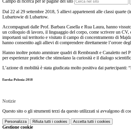
Campo di ricerca per le pagine del sito
Dal 22 al 29 settembre 2018, 5 allievi appartenenti alle classi quarte (i
Lubartowie di Lubartow.
Accompagnati dalle Prof. Barbara Casella e Rua Laura, hanno vissuto i
un colloquio di lavoro, il linguaggio del corpo, come scrivere un CV, 
importanti sul territorio e visitato il campo di concentramento di Maj
hanno consentito agli allievi di comprendere direttamente l’orrore degl
Hanno inoltre potuto ammirare quadri di Rembrandt e Canaletto nel Pal
per esperienze pratiche che stimolano la curiosità e il dialogo scientifi
L’azione di mobilità è stata giudicata molto positiva dai partecipanti: 
Eureka-Polonia-2018
Notizie
Questo sito o gli strumenti terzi da questo utilizzati si avvalgono di coo
Personalizza
Rifiuta tutti
i cookies
Accetta tutti
i cookies
Gestione cookie