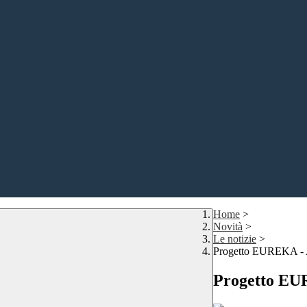
Home
>
Novità
>
Le notizie
>
Progetto EUREKA - Az
Progetto EUR