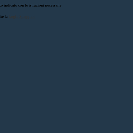
o indicato con le istruzioni necessarie.
ite la
Login Spaggiari