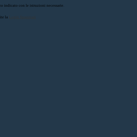
o indicato con le istruzioni necessarie.
ite la
Login Spaggiari