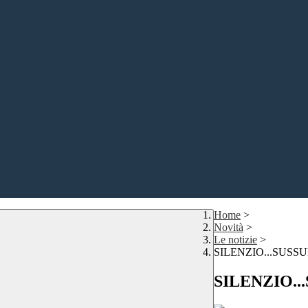
Home
>
Novità
>
Le notizie
>
SILENZIO...SUSS
SILENZIO..