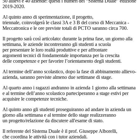
50 allievi e 40 aziende: questi i numeri del “Sistema Duale” edizione
2019-2020.
Al quinto anno di sperimentazione, il progetto,
triennale, coinvolgerà le classi 3A e 3 B del corso di Meccanica -
Meccatronica e le ore previste totali di PCTO saranno circa 700.
Il progetto sarà così articolato: durante la prima fase, un giorno alla
settimana, le aziende incontreranno gli studenti a scuola
per presentare le loro realtà produttive e per affrontare
argomenti tecnici di fondamentale importanza per la crescita
delle competenze e per favorire l’orientamento degli studenti.
Al termine dell’anno scolastico, dopo la fase di abbinamento allievo-
azienda, saranno previste almeno due settimane di stage.
Al quarto anno i ragazzi andranno in azienda 1 giorno alla settimana
e al termine dell’anno scolastico parteciperanno a stage estivi per
acquisire le competenze tecniche.
Al quinto anno gli studenti proseguiranno ad andare in azienda un
giorno alla settimana e al termine dello stage realizzeranno
un progetto/relazione da discutere all'esame di stato.
Il referente del Sistema Duale è il prof. Giuseppe Alborelli,
che coordina le attività con i tutor aziendali.