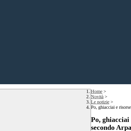
Home
>
Novità
>
Le notizie
>
Po, ghiacciai e risor
Po, ghiacciai 
secondo Arp