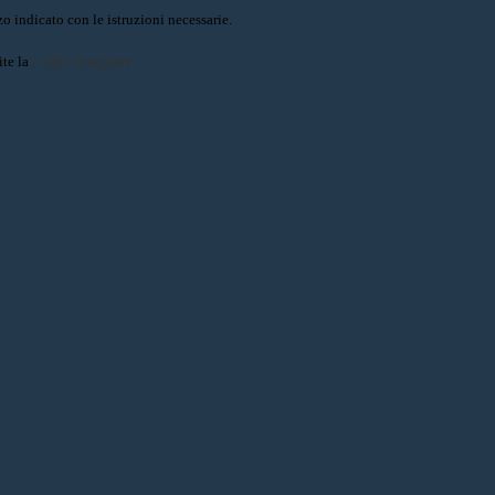
o indicato con le istruzioni necessarie.
ite la
Login Spaggiari