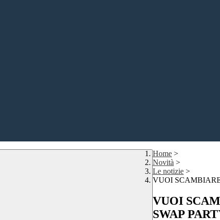
Home
>
Novità
>
Le notizie
>
VUOI SCAMBIARE
VUOI SCAM
SWAP PART