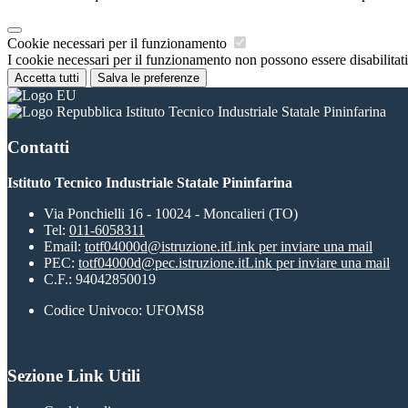
Cookie necessari per il funzionamento
I cookie necessari per il funzionamento non possono essere disabilitati.
Accetta tutti
Salva le preferenze
Istituto Tecnico Industriale Statale Pininfarina
Contatti
Istituto Tecnico Industriale Statale Pininfarina
Via Ponchielli 16 - 10024 - Moncalieri (TO)
Tel:
011-6058311
Email:
totf04000d@istruzione.it
Link per inviare una mail
PEC:
totf04000d@pec.istruzione.it
Link per inviare una mail
C.F.: 94042850019
Codice Univoco: UFOMS8
Sezione Link Utili