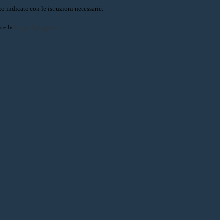
o indicato con le istruzioni necessarie.
ite la
Login Spaggiari