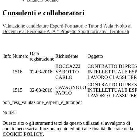
Consulenti e collaboratori
Valutazione candidature Esperti Formatori e Tutor d’Aula rivolto ai
Docenti e al Personale ATA " Progetto Snodi formativi Territoriali
Data
Info
Numero
Richiedente
Oggetto
registrazione
BOCCAZZI
CONTRATTO DI PRES
1516
02-03-2016
VAROTTO
INTELLETTUALE ES
CARLO
LAVORO CLASSI TE
CONTRATTO DI PRES
CAVAGNOLO
1515
02-03-2016
INTELLETTUALE ES
PAOLO
LAVORO CLASSI TE
pon_fesr_valutazione_esperti_e_tutor.pdf
Notizie
Questo sito o gli strumenti terzi da questo utilizzati si avvalgono di
cookie necessari al funzionamento ed utili alle finalità illustrate nella
COOKIE POLICY
.