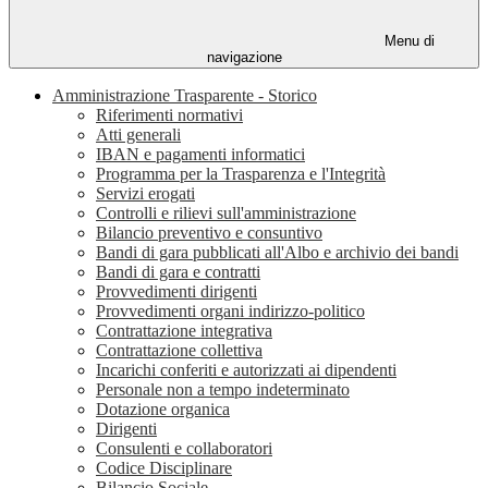
Menu di
navigazione
Amministrazione Trasparente - Storico
Riferimenti normativi
Atti generali
IBAN e pagamenti informatici
Programma per la Trasparenza e l'Integrità
Servizi erogati
Controlli e rilievi sull'amministrazione
Bilancio preventivo e consuntivo
Bandi di gara pubblicati all'Albo e archivio dei bandi
Bandi di gara e contratti
Provvedimenti dirigenti
Provvedimenti organi indirizzo-politico
Contrattazione integrativa
Contrattazione collettiva
Incarichi conferiti e autorizzati ai dipendenti
Personale non a tempo indeterminato
Dotazione organica
Dirigenti
Consulenti e collaboratori
Codice Disciplinare
Bilancio Sociale