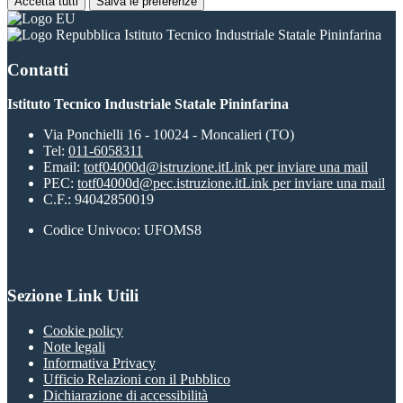
Accetta tutti
Salva le preferenze
Istituto Tecnico Industriale Statale Pininfarina
Contatti
Istituto Tecnico Industriale Statale Pininfarina
Via Ponchielli 16 - 10024 - Moncalieri (TO)
Tel:
011-6058311
Email:
totf04000d@istruzione.it
Link per inviare una mail
PEC:
totf04000d@pec.istruzione.it
Link per inviare una mail
C.F.: 94042850019
Codice Univoco: UFOMS8
Sezione Link Utili
Cookie policy
Note legali
Informativa Privacy
Ufficio Relazioni con il Pubblico
Dichiarazione di accessibilità