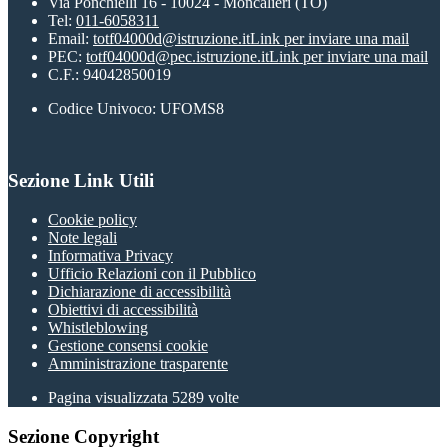
Via Ponchielli 16 - 10024 - Moncalieri (TO)
Tel:
011-6058311
Email:
totf04000d@istruzione.it
Link per inviare una mail
PEC:
totf04000d@pec.istruzione.it
Link per inviare una mail
C.F.: 94042850019
Codice Univoco: UFOMS8
Sezione Link Utili
Cookie policy
Note legali
Informativa Privacy
Ufficio Relazioni con il Pubblico
Dichiarazione di accessibilità
Obiettivi di accessibilità
Whistleblowing
Gestione consensi cookie
Amministrazione trasparente
Pagina visualizzata
5289
volte
Sezione Copyright