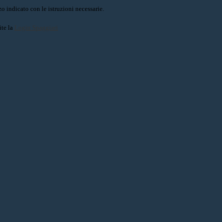
o indicato con le istruzioni necessarie.
ite la
Login Spaggiari