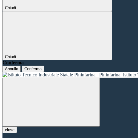
Chiudi
Chiudi
Conferma
Annulla
Conferma
Pininfarina
Istituto
close