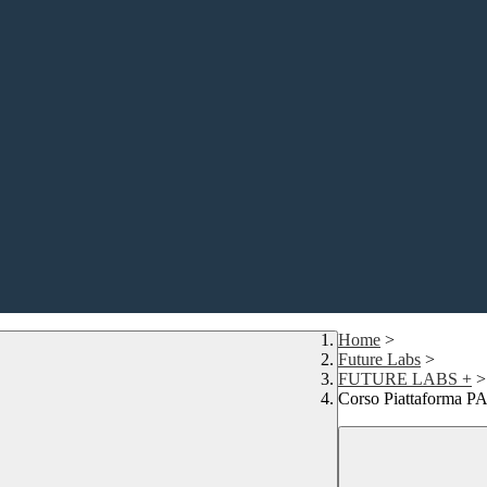
Home
>
Future Labs
>
FUTURE LABS +
>
Corso Piattaforma