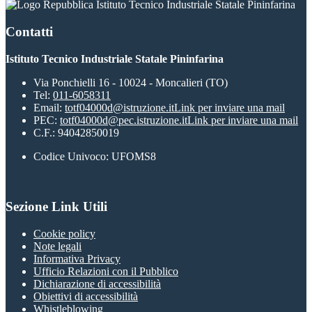
Istituto Tecnico Industriale Statale Pininfarina
Contatti
Istituto Tecnico Industriale Statale Pininfarina
Via Ponchielli 16 - 10024 - Moncalieri (TO)
Tel:
011-6058311
Email:
totf04000d@istruzione.it
Link per inviare una mail
PEC:
totf04000d@pec.istruzione.it
Link per inviare una mail
C.F.: 94042850019
Codice Univoco: UFOMS8
Sezione Link Utili
Cookie policy
Note legali
Informativa Privacy
Ufficio Relazioni con il Pubblico
Dichiarazione di accessibilità
Obiettivi di accessibilità
Whistleblowing