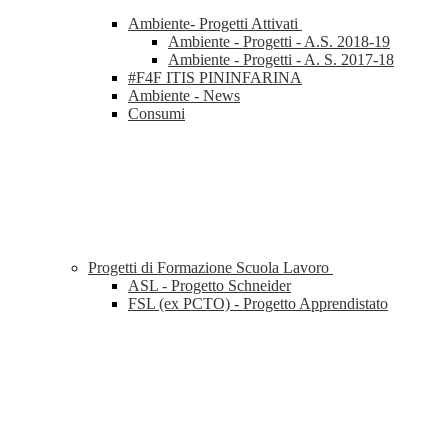
Ambiente- Progetti Attivati
Ambiente - Progetti - A.S. 2018-19
Ambiente - Progetti - A. S. 2017-18
#F4F ITIS PININFARINA
Ambiente - News
Consumi
Progetti di Formazione Scuola Lavoro
ASL - Progetto Schneider
FSL (ex PCTO) - Progetto Apprendistato