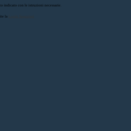
o indicato con le istruzioni necessarie.
ite la
Login Spaggiari