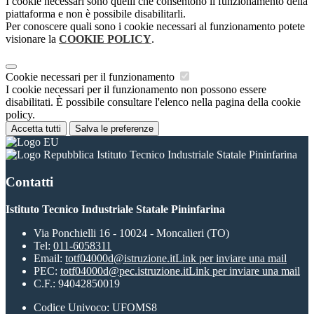
I cookie necessari sono quelli che consentono il funzionamento della
piattaforma e non è possibile disabilitarli.
Per conoscere quali sono i cookie necessari al funzionamento potete
visionare la
COOKIE POLICY
.
Cookie necessari per il funzionamento
I cookie necessari per il funzionamento non possono essere
disabilitati. È possibile consultare l'elenco nella pagina della cookie
policy.
Accetta tutti
Salva le preferenze
Istituto Tecnico Industriale Statale Pininfarina
Contatti
Istituto Tecnico Industriale Statale Pininfarina
Via Ponchielli 16 - 10024 - Moncalieri (TO)
Tel:
011-6058311
Email:
totf04000d@istruzione.it
Link per inviare una mail
PEC:
totf04000d@pec.istruzione.it
Link per inviare una mail
C.F.: 94042850019
Codice Univoco: UFOMS8